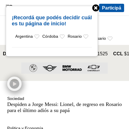
Deportes
Caminos
Opinión
Participá
Programas
Últimas coberturas
¡Recordá que podés decidir cuál
Últimas 24 h
En YouTube
Clima
es tu página de inicio!
Horóscopo
Argentina
Córdoba
Rosario
Lo Último
Argentina
Córdoba
Rosario
Dólar Oficial
$1520
Turista
$1976
Blue
$1525
CCL
$1
Sociedad
Despiden a Jorge Messi: Lionel, de regreso en Rosario
para el último adiós a su papá
Política y Economía