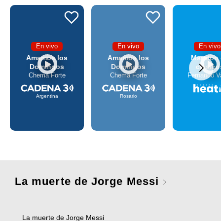
En vivo
En vivo
En vivo
Amamos los
Amamos los
Maratón
Domingos
Domingos
clásico
Chema Forte
Chema Forte
Fernando V
Argentina
Rosario
La muerte de Jorge Messi
La muerte de Jorge Messi