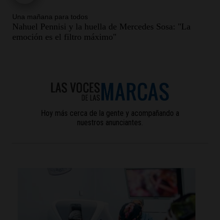
Episodios
Una mañana para todos
Nahuel Pennisi y la huella de Mercedes Sosa: "La
Audio.
El abuelo de Agostina Vega, tras las
emoción es el filtro máximo"
nuevas detenciones: "En esa casa todos tenían algo
que ver"
Una mañana para todos
Episodios
Audio.
Una nutricionista derribó el mito del
desayuno ideal: qué alimentos conviene priorizar
Una mañana para todos
Episodios