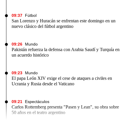
09:37
Fútbol
San Lorenzo y Huracán se enfrentan este domingo en un
Notas
nuevo clásico del fútbol argentino
s
Notas
La Sole en
09:26
Mundo
al
Mundial 2026
Cadena 3
Pakistán refuerza la defensa con Arabia Saudí y Turquía en
un acuerdo histórico
09:23
Mundo
El papa León XIV exige el cese de ataques a civiles en
Ucrania y Rusia desde el Vaticano
09:21
Espectáculos
Carlos Rottemberg presenta "Pasen y Lean", su obra sobre
50 años en el teatro argentino