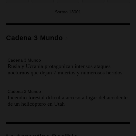
Una Mañana para todos Rosario
Sorteo 13001
Episodios
Audio.
Orellana Lucca celebró su peña de
folclore en Córdoba
Cadena 3 Mundo
Tarde y Media
Episodios
Cadena 3 Mundo
Audio.
Trágico accidente en Mendoza: un muerto
Rusia y Ucrania protagonizan intensos ataques
y varios heridos tras caída de vehículos desde un
nocturnos que dejan 7 muertos y numerosos heridos
puente
Panorama Federal
Episodios
Cadena 3 Mundo
Incendio forestal dificulta acceso a lugar del accidente
Audio.
Tragedia en Mendoza: un muerto y cinco
de un helicóptero en Utah
heridos tras caer dos autos desde un puente
Una mañana para todos
Episodios