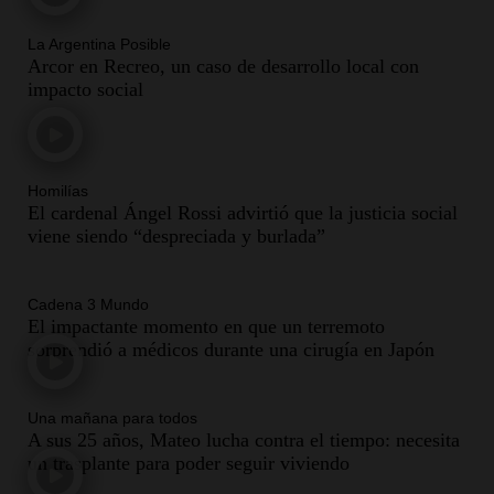
Audio.
Voluntarios limpiaron 9.000 metros del río
La Argentina Posible
Suquía y retiraron hasta 800 kilos de basura por
Arcor en Recreo, un caso de desarrollo local con
jornada
impacto social
Una mañana para todos
Episodios
Audio.
La historia de la servilleta que firmó Jorge
Messi para el primer contrato de Leo con
Homilías
El cardenal Ángel Rossi advirtió que la justicia social
Barcelona
viene siendo “despreciada y burlada”
Una mañana para todos
Episodios
Cadena 3 Mundo
Audio.
Joan Gaspart: "Sin Jorge, no sé si Messi
El impactante momento en que un terremoto
hubiera llegado adonde llegó"
sorprendió a médicos durante una cirugía en Japón
Una mañana para todos
Episodios
Una mañana para todos
A sus 25 años, Mateo lucha contra el tiempo: necesita
Audio.
El orgullo y el sueño argentino de Jorge
un trasplante para poder seguir viviendo
Messi en una entrevista con Rony Vargas en 2007
Una mañana para todos