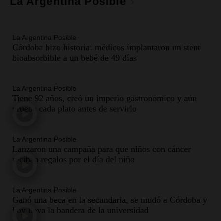
La Argentina Posible
Audio.
Messi llegará esta noche a Rosario para
acompañar a su familia tras la muerte de su papá
Una mañana para todos
Episodios
La Argentina Posible
Córdoba hizo historia: médicos implantaron un stent
bioabsorbible a un bebé de 49 días
Audio.
Ley de Propiedad Privada: el revés en el
Congreso expuso una debilidad comunicacional
del Gobierno
La Argentina Posible
Una mañana para todos
Tiene 92 años, creó un imperio gastronómico y aún
Episodios
prueba cada plato antes de servirlo
Audio.
Casabindo se prepara para una celebración
única: 30.000 turistas y el tradicional Toreo de la
Vincha
La Argentina Posible
Lanzaron una campaña para que niños con cáncer
Una mañana para todos
reciban regalos por el día del niño
Episodios
Audio.
Borges, abogada de Pourrain: "Tres
hombres se lo llevaron para hacerle preguntas y
La Argentina Posible
nunca regresó"
Ganó una beca en la secundaria, se mudó a Córdoba y
Una mañana para todos
hoy lleva la bandera de la universidad
Episodios