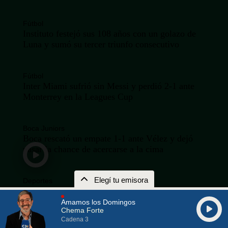
Fútbol
Instituto festejó sus 108 años con un golazo de
Luna y sumó su tercer triunfo consecutivo
Fútbol
Inter Miami sufrió sin Messi y perdió 2-1 ante
Monterrey en la Leagues Cup
Boca Juniors
Boca rescató un empate 1-1 ante Vélez y dejó
pasar la chance de acercarse a la cima
Elegí tu emisora
Deportes
Lionel Messi ya llegó a Rosario para despedir a
su papá Jorge
Amamos los Domingos
Chema Forte
Cadena 3