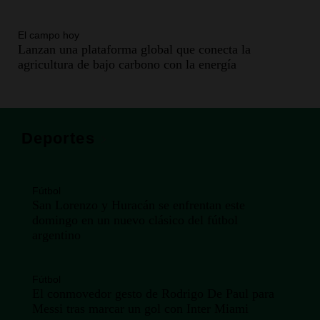
El campo hoy
Lanzan una plataforma global que conecta la
agricultura de bajo carbono con la energía
Deportes
Fútbol
San Lorenzo y Huracán se enfrentan este
domingo en un nuevo clásico del fútbol
argentino
Fútbol
El conmovedor gesto de Rodrigo De Paul para
Messi tras marcar un gol con Inter Miami