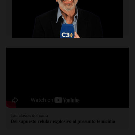
Riesgo mortal
Lo que nadie te cuenta sobre
fumar cigarrillos electrónicos
Las claves del caso
Del supuesto celular explosivo al presunto femicidio