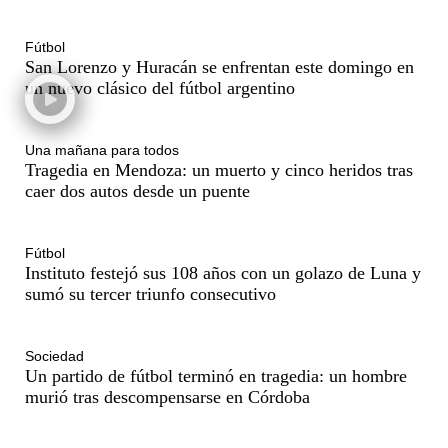
09:20
Sociedad
Un local en Dock Sud que hace reír a los chicos a cambio de
un pancho
Fútbol
San Lorenzo y Huracán se enfrentan este domingo en
un nuevo clásico del fútbol argentino
09:14
Sociedad
El juicio a "Pity" Álvarez por el asesinato de Cristian Díaz en
Villa Lugano iniciará este lunes
Una mañana para todos
Tragedia en Mendoza: un muerto y cinco heridos tras
caer dos autos desde un puente
09:13
Mundo
No se detectan casos de ébola en barco fluvial en cuarentena
cerca de Kinshasa, Congo
Fútbol
Instituto festejó sus 108 años con un golazo de Luna y
sumó su tercer triunfo consecutivo
Sociedad
Un partido de fútbol terminó en tragedia: un hombre
murió tras descompensarse en Córdoba